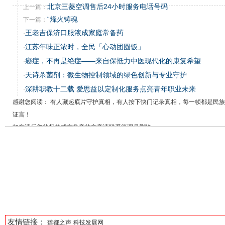
北京三菱空调售后24小时服务电话号码
上一篇：
“烽火铸魂
下一篇：
王老吉保济口服液成家庭常备药
·
江苏年味正浓时，全民「心动团圆饭」
·
癌症，不再是绝症——来自保抵力中医现代化的康复希望
·
天诗杀菌剂：微生物控制领域的绿色创新与专业守护
·
深耕职教十二载 爱思益以定制化服务点亮青年职业未来
·
感谢您阅读： 有人藏起底片守护真相，有人按下快门记录真相，每一帧都是民
证言！
如有违反您的权益或有争意的文章请联系管理员删除
友情链接：
莲都之声
科技发展网